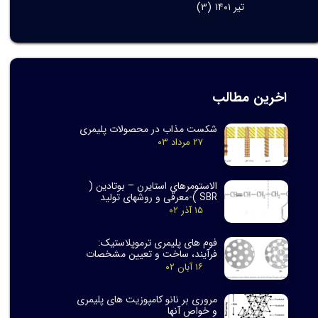
تیر ۱۴۰۱
(۳)
​اخرین مطالب
شکست مذاب در محصولات پلیمری
۲۷ مرداد ۰۳
الاستومرهاي استايرن – بوتادين (
SBR )-معرفی و روشهای تولید
۱۵ آذر ۰۲
فوم های پلیمری ترموپلاستیک:
فرآیند، ساخت و تعیین مشخصات
۱۶ آبان ۰۲
مروری بر نانو کامپوزیت های پلیمری
و خواص آنها