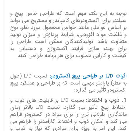
توجه به این نکته مهم است که طراحی خاص پیچ و
سیلندر برای اکسترودرهای کامپاندر و مستربچ می تواند
بر اساس عواملی مانند خواص محصول مورد نظر، نوع
و غلظت مواد افزودنی، شرایط پردازش و میزان تولید
متفاوت باشد. تولیدکنندگان ممکن است طراحی را
برای بهینه سازی فرآیند اکستروژن و دستیابی به
کیفیت و کارایی مطلوب برای هر برنامه طراحی کنند.
اثرات
بر طراحی پیچ اکسترودر:
نسبت
(طول
L/D
L/D
به قطر) پارامتر مهمی است که بر طراحی و عملکرد پیچ
​​اکسترودر تأثیر می گذارد:
1. ذوب و اختلاط:
نسبت
بر قابلیت های ذوب و
L/D
اختلاط پیچ تأثیر می گذارد. نسبت
بالاتر زمان
L/D
ماندگاری طولانی تری را برای مواد در اکسترودر فراهم
می کند و امکان ذوب و اختلاط کارآمدتر را فراهم می
کند. این امر به ویژه برای موادی که نیاز به ذوب و