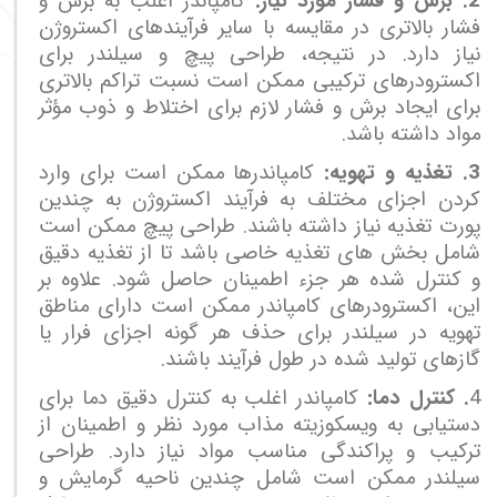
2. برش و فشار مورد نیاز:
کامپاندر اغلب به برش و
فشار بالاتری در مقایسه با سایر فرآیندهای اکستروژن
نیاز دارد. در نتیجه، طراحی پیچ و سیلندر برای
اکسترودرهای ترکیبی ممکن است نسبت تراکم بالاتری
برای ایجاد برش و فشار لازم برای اختلاط و ذوب مؤثر
مواد داشته باشد.
3. تغذیه و تهویه:
کامپاندرها ممکن است برای وارد
کردن اجزای مختلف به فرآیند اکستروژن به چندین
پورت تغذیه نیاز داشته باشند. طراحی پیچ ممکن است
شامل بخش های تغذیه خاصی باشد تا از تغذیه دقیق
و کنترل شده هر جزء اطمینان حاصل شود. علاوه بر
این، اکسترودرهای کامپاندر ممکن است دارای مناطق
تهویه در سیلندر برای حذف هر گونه اجزای فرار یا
گازهای تولید شده در طول فرآیند باشند.
4
. کنترل دما:
کامپاندر اغلب به کنترل دقیق دما برای
دستیابی به ویسکوزیته مذاب مورد نظر و اطمینان از
ترکیب و پراکندگی مناسب مواد نیاز دارد. طراحی
سیلندر ممکن است شامل چندین ناحیه گرمایش و