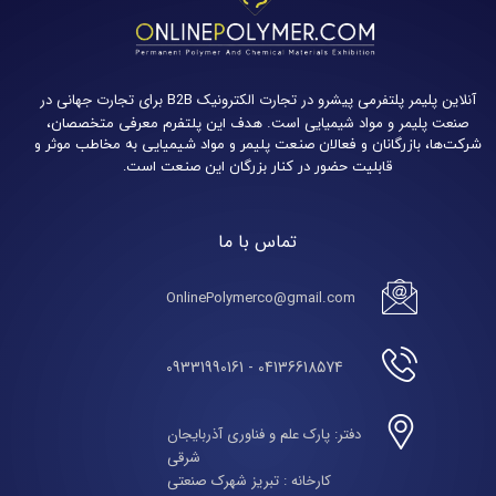
آنلاین پلیمر پلتفرمی پیشرو در تجارت الکترونیک B2B برای تجارت جهانی در
صنعت پلیمر و مواد شیمیایی است.
هدف این پلتفرم معرفی متخصصان،
شرکت‌ها، بازرگانان و فعالان صنعت پلیمر و مواد شیمیایی به مخاطب موثر و
قابلیت حضور در کنار بزرگان این صنعت است.
تماس با ما
OnlinePolymerco@gmail.com
04136618574 - 09331990161
دفتر: پارک علم و فناوری آذربایجان
شرقی
​​​​​​​کارخانه : تبریز شهرک صنعتی