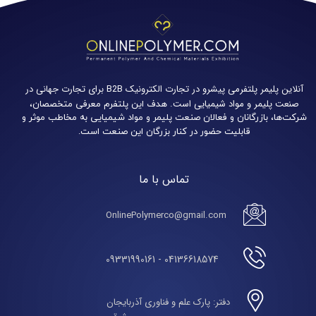
آنلاین پلیمر پلتفرمی پیشرو در تجارت الکترونیک B2B برای تجارت جهانی در
صنعت پلیمر و مواد شیمیایی است.
هدف این پلتفرم معرفی متخصصان،
شرکت‌ها، بازرگانان و فعالان صنعت پلیمر و مواد شیمیایی به مخاطب موثر و
قابلیت حضور در کنار بزرگان این صنعت است.
تماس با ما
OnlinePolymerco@gmail.com
04136618574 - 09331990161
دفتر: پارک علم و فناوری آذربایجان