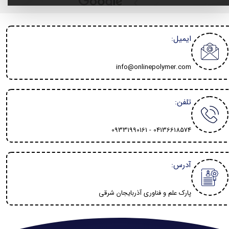
ایمیل:
info@onlinepolymer.com
تلفن:
04136618574 - 09331990161
آدرس:
پارک علم و فناوری آذربایجان شرقی