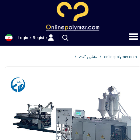
حساب کاربری من
تغییر گذر واژه
Login
/
Register
سفارشات
خروج از حساب کاربری
خط تولید لوله پلی اتیلنی کاروگیت دو جداره با 
ماشین آلات
onlinepolymer.com