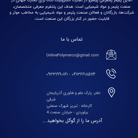
آنلاین پلیمر پلتفرمی پیشرو در تجارت الکترونیک B2B برای تجارت جهانی در
صنعت پلیمر و مواد شیمیایی است.
هدف این پلتفرم معرفی متخصصان،
شرکت‌ها، بازرگانان و فعالان صنعت پلیمر و مواد شیمیایی به مخاطب موثر و
قابلیت حضور در کنار بزرگان این صنعت است.
تماس با ما
OnlinePolymerco@gmail.com
04136618574 - 09331990161
دفتر: پارک علم و فناوری آذربایجان
شرقی
​​​​​​​کارخانه : تبریز شهرک صنعتی
بیلوردی - خیابان صنعت 4
آدرس ما را از گوگل بخواهید...