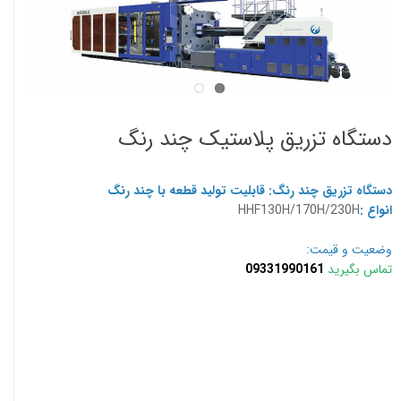
دستگاه تزریق پلاستیک چند رنگ
دستگاه تزریق چند رنگ: قابلیت تولید قطعه با چند رنگ
انواع :
HHF130H/170H/230H
وضعیت و قیمت:
تماس بگیرید
09331990161