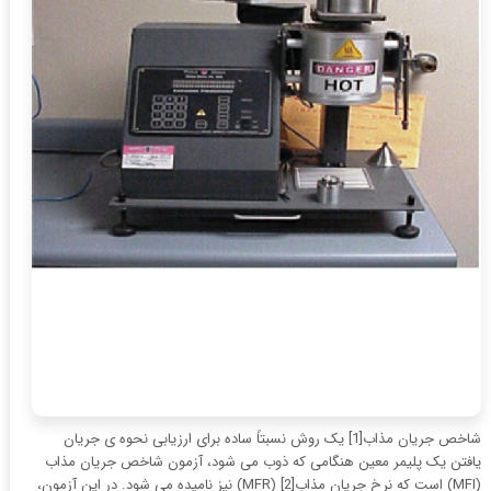
شاخص جریان مذاب[1] یک روش نسبتاً ساده برای ارزیابی نحوه ­ی جریان
یافتن یک پلیمر معین هنگامی که ذوب می‌ شود، آزمون شاخص جریان مذاب
(MFI) است که نرخ جریان مذاب[2] (MFR) نیز نامیده می ‌شود. در این آزمون،