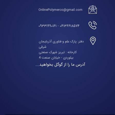
OnlinePolymerco@gmail.com
04136618574 - 09331990161
دفتر: پارک علم و فناوری آذربایجان
شرقی
​​​​​​​کارخانه : تبریز شهرک صنعتی
بیلوردی - خیابان صنعت 4
آدرس ما را از گوگل بخواهید...