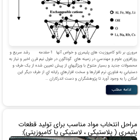
مروری بر نانو کامپوزیت های پلیمری و خواص آنها 1-مقدمه رشد سريع و
روزافزون علوم و مهندسي در زمينه هاي گوناگون در طول نيم قرن اخير و نياز به
محصولات جديد و بسيار متنوع با ويژگيهاي از پيش تعيين شده از يک طرف و
دستيابي به فناوري نرم افزارها و سخت افزارهاي رايانه اي از طرف ديگر اين
امکان را به وجود آورد تا پژوهشگران و دست اندرکاران …
ادامه مطلب
مراحل انتخاب مواد مناسب برای تولید قطعات
پلیمری ( پلاستیکی ، لاستیکی یا کامپوزیتی):