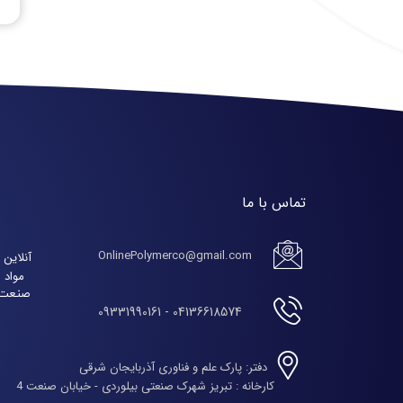
تماس با ما
OnlinePolymerco@gmail.com
مواد 
صنعت پ
04136618574 - 09331990161
دفتر: پارک علم و فناوری آذربایجان شرقی
​​​​​​​کارخانه : تبریز شهرک صنعتی بیلوردی - خیابان صنعت 4