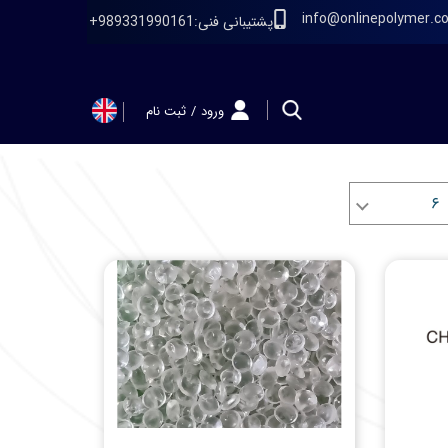
info@onlinepolymer.c
پشتیبانی فنی:989331990161+
ورود
/
ثبت نام
حساب کاربری
من
تغییر گذر واژه
۶
سفارشات
خروج از حساب
کاربری