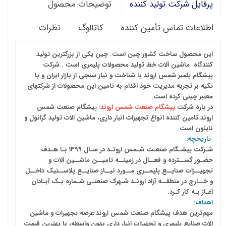
توضیحات محصول
پرفایل شرکت تولید کننده
اطلاعات تماس تأمین کننده
کاتالوگ
نظرات
این محصول ساخت کشور چین است. چین یکی از بزرگترین تولید
کنندگاه ماشین آلات خط تولید محصولات پلیمری است . شرکت
پیشگام پلمیر شمس اروند با شناخت و نیاز سنجی از بازار ایران و با
تکیه بر تجربه مدیریت خود اقدام به تامین این محصولات از شرکتهای
معتبر چینی کرده است.
در باره شرکت
پیشگام صنعت شمس اروند:
پ
یشگام صنعت شمس
اروند تامین کننده انواع تجهیزات انبار داری، ماشین الات تولید گرانول و
نایلون است.
تاریخچه:
شـرکت پیشـگام صنعـت شـمس ارونـد در سـال ۱۳۹۹ بـا هـدف
حضـور گســترده و فعــال در زمینــه تامیــن ماشــین آلات و
تجهیــزات صنایــع پلیمــری مــورد نیــاز صنایــع پلاســتیک داخــل
و خــارج در منطقــه آزاد ارونـد شـهرک صنعتـی شـماره یـک آبـادان
آغـاز بـه کار کـرد.
اهداف:
مهم‌ترین هدف پیشگام صنعت شمس اروند عرضه تجهیرات و ماشین
الات صنایع پلیمری و تجهیزات انبار داری بدون واسطه، با بهترین قیمت