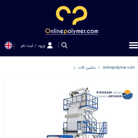
حساب کاربری من
تغییر گذر واژه
سفارشات
ورود
/
ثبت نام
خروج از حساب کاربری
onlinepolymer.com
ماشین آلات
دستگاه نایلون نایلکس- دستگاه تولید فیلم پلاس