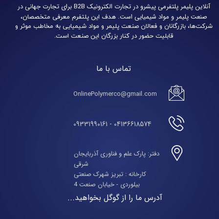
آنلاین پلیمر پلتفرمی پیشرو در تجارت الکترونیک B2B برای تجارت جهانی در
صنعت پلیمر و مواد شیمیایی است.
هدف این پلتفرم معرفی متخصصان،
شرکت‌ها، بازرگانان و فعالان صنعت پلیمر و مواد شیمیایی به مخاطب موثر و
قابلیت حضور در کنار بزرگان این صنعت است.
تماس با ما
OnlinePolymerco@gmail.com
04136618574 - 09331990161
دفتر: پارک علم و فناوری آذربایجان
شرقی
​​​​​​​کارخانه : تبریز شهرک صنعتی
بیلوردی - خیابان صنعت 4
آدرس ما را از گوگل بخواهید...