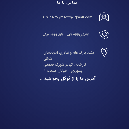
تماس با ما
OnlinePolymerco@gmail.com
04136618574 - 09331990161
دفتر: پارک علم و فناوری آذربایجان
شرقی
​​​​​​​کارخانه : تبریز شهرک صنعتی
بیلوردی - خیابان صنعت 4
آدرس ما را از گوگل بخواهید...